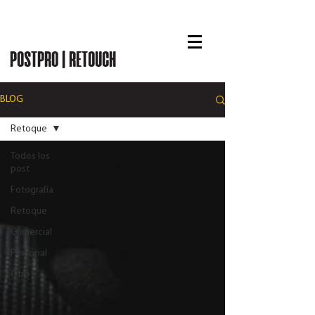
RUBÉN CHASE
POSTPRO | RETOUCH
BLOG
Retoque
Todos los
post
Fotografía
Retoque
Comercial
Personal
Otro