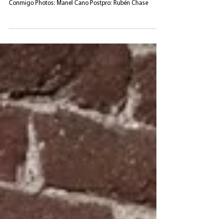
A football boot studded with TacoBell's tacos Designed
and crafted by YYPLUSPLUS Original idea: Fuego Camina
Conmigo Photos: Manel Cano Postpro: Rubén Chase